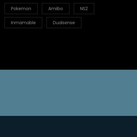
Pokemon
Amiibo
NS2
Inmamable
Dualsense