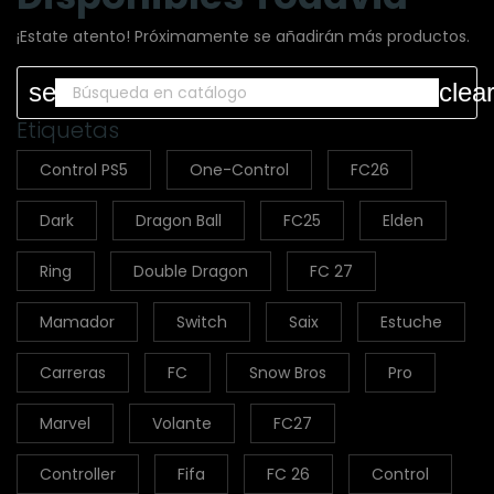
¡Estate atento! Próximamente se añadirán más productos.
search
clea
Etiquetas
Control PS5
One-Control
FC26
Dark
Dragon Ball
FC25
Elden
Ring
Double Dragon
FC 27
Mamador
Switch
Saix
Estuche
Carreras
FC
Snow Bros
Pro
Marvel
Volante
FC27
Controller
Fifa
FC 26
Control