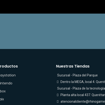
roductos
Nuestras Tiendas
laystation
Sucursal - Plaza del Parque
Dentro la MEGA, local 4. Queré
intendo
Sucursal - Plaza de la tecnología
box
Planta alta local 437. Queréta
aix
atencionalcliente@rhinogam