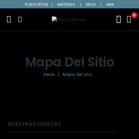
PLAYSTATION
|
NINTENDO
|
XBOX
|
SAIX
0
Mapa Del Sitio
Inicio
Mapa del sitio
NUESTRAS OFERTAS