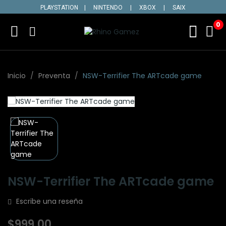
PLAYSTATION
|
NINTENDO
|
XBOX
|
SAIX
0
Inicio
Preventa
NSW-Terrifier The ARTcade game
NSW-Terrifier The ARTcade game
Escribe una reseña
$999.00